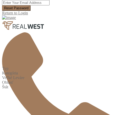
Reset Password
Return to Login
Typ
Kategória
Veľké Leváre
Oblasť
Štát