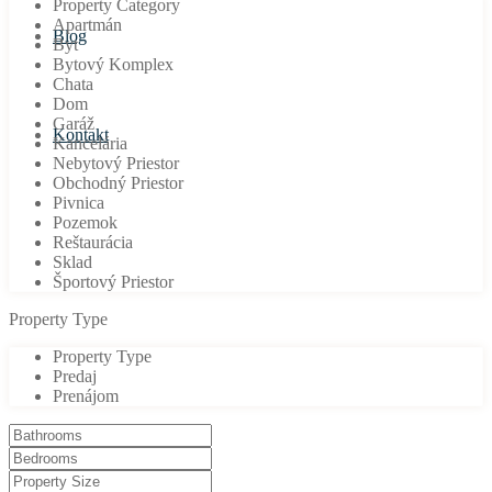
Property Category
Apartmán
Blog
Byt
Bytový Komplex
Chata
Dom
Garáž
Kontakt
Kancelária
Nebytový Priestor
Obchodný Priestor
Pivnica
Pozemok
Reštaurácia
Sklad
Športový Priestor
Property Type
Property Type
Predaj
Prenájom